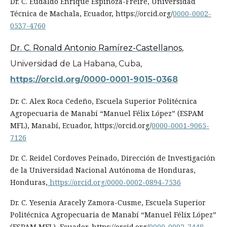
Dr. C. Eudaldo Enrique Espinoza-Freire, Universidad
Técnica de Machala, Ecuador, https://orcid.org/
0000-0002-
0537-4760
Dr. C. Ronald Antonio Ramírez-Castellanos
,
Universidad de La Habana, Cuba,
https://orcid.org/0000-0001-9015-0368
Dr. C. Alex Roca Cedeño,
Escuela Superior Politécnica
Agropecuaria de Manabí “Manuel Félix López” (ESPAM
MFL), Manabí
, Ecuador, https://orcid.org/
0000-0001-9065-
7126
Dr. C.
Reidel Cordoves Peinado
,
Dirección de Investigación
de la Universidad Nacional Autónoma de Honduras,
Honduras,
https://orcid.org/0000-0002-0894-7536
Dr. C. Yesenia Aracely Zamora-Cusme,
Escuela Superior
Politécnica Agropecuaria de Manabí “Manuel Félix López”
(ESPAM MFL),
Ecuador, https://orcid.org/
0000-0002-7448-